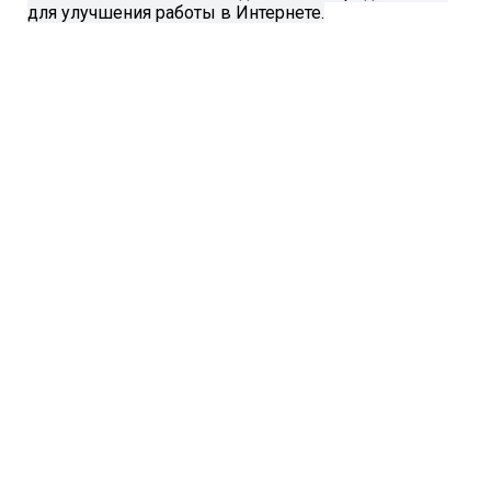
для улучшения работы в Интернете.
Остались вопросы? Оставьте номер и
менеджер свяжется с вами
Заказать звонок