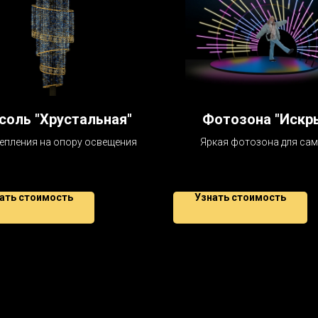
соль "Хрустальная"
Фотозона "Искр
епления на опору освещения
Яркая фотозона для са
запоминающихся момен
ать стоимость
Узнать стоимость