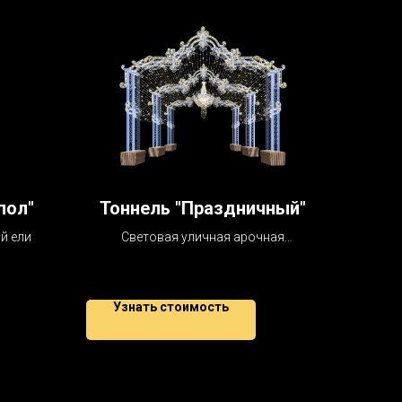
пол"
Тоннель "Праздничный"
й ели
Световая уличная арочная
конструкция
Узнать стоимость